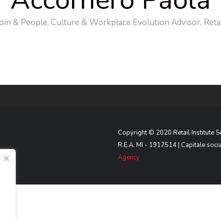
Accornero Paola
oin & People, Culture & Workplace Evolution Advisor, Retail 
Copyright © 2020 Retail Institute S
R.E.A. MI - 1917514 | Capitale social
Agency