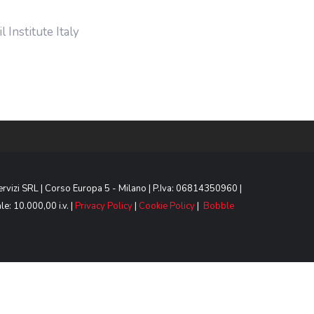
Institute Italy
ervizi SRL | Corso Europa 5 - Milano | P.Iva: 06814350960 |
e: 10.000,00 i.v. |
Privacy Policy
|
Cookie Policy
|
Bobble